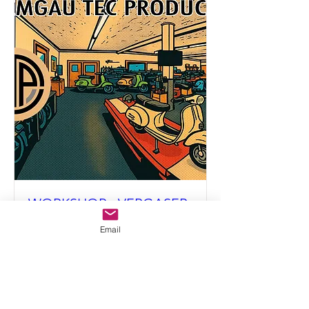
WORKSHOP - VERGASER
& TECHNIK
Email
Sa., 10. Jan.
Mehr Infos
Details