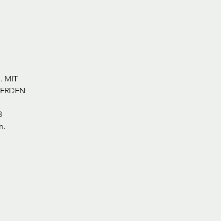
. MIT
WERDEN
3
n.