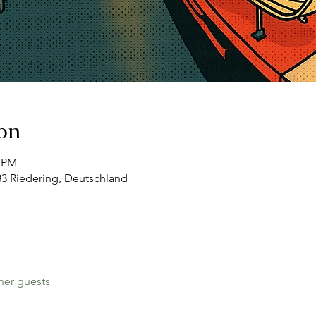
on
0 PM
083 Riedering, Deutschland
her guests