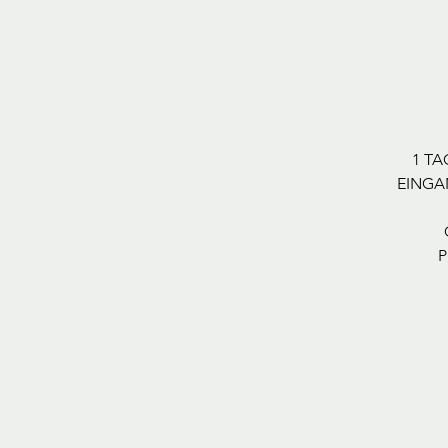
1 TA
EINGA
P