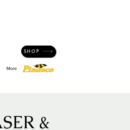
SHOP
More
SER &