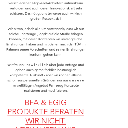
verschiedenen High-End-Anbietern aufmerksam
verfolgen und auch deren Innovationskraft sehr
schätzen. Das nötigt uns teilweise auch wirklich
großen Respekt ab !
Wir bitten jedoch alle um Verständnis, dass wir nur
solche Fahrzeuge „legal“ auf die Straße bringen
können, mit deren Konzepten wir umfangreiche
Erfahrungen haben und mit denen auch der TÜV im
Rahmen seiner Vorschriften und seiner Erfahrungen
konform gehen kann.
Wir freuen uns w i r k l i c h über jede Anfrage und
geben auch gerne fachlich bestmöglich
kompetente Auskunft - aber wir können alleine
schon aus personellen Gründen nur aus u n s e r e
m vielfältigen Angebot Fahrzeug-Konzepte
realisieren und modifizieren.
BFA & EGIG
PRODUKTE BERATEN
WIR NICHT.