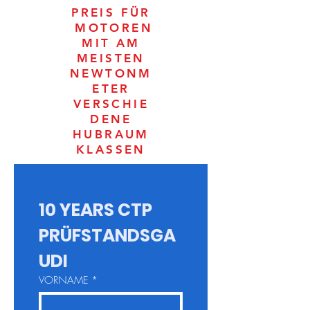
PREIS FÜR
MOTOREN
MIT AM
MEISTEN
NEWTONM
ETER
VERSCHIE
DENE
HUBRAUM
KLASSEN
10 YEARS CTP 
PRÜFSTANDSGA
UDI
VORNAME
*